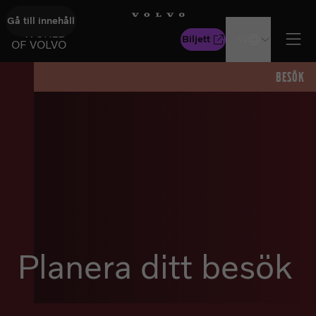
Gå till innehåll
GÅ TILL STARTSIDAN
WORLD
Biljett
SV
OF VOLVO
Öpp
BESÖK
Planera ditt besök