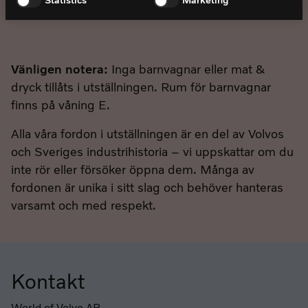
Statistics
Marketing
Två vuxna från 19 år och tre barn upp till 18 år.
Vänligen notera:
Inga barnvagnar eller mat &
dryck tillåts i utställningen. Rum för barnvagnar
finns på våning E.
Alla våra fordon i utställningen är en del av Volvos
och Sveriges industrihistoria – vi uppskattar om du
inte rör eller försöker öppna dem. Många av
fordonen är unika i sitt slag och behöver hanteras
varsamt och med respekt.
Kontakt
Sidfot
World of Volvo AB