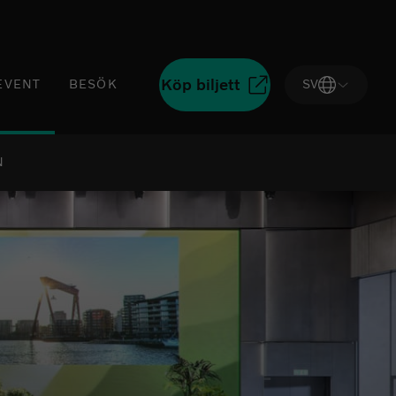
Köp biljett
EVENT
BESÖK
SV
N