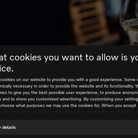
t cookies you want to allow is y
Mingel
ice.
cookies on our website to provide you with a good experience. Some 
nically necessary in order to provide the website and its functionality. 
kies to give you the best possible user experience, to produce anony
g!
Samla kollegorna, ku
cs and to show you customised advertising. By customising your settin
 choose what purposes we may use the cookies for. When you accept
umgås i vår unika milj
cal and marketing cookies, certain data will be transmitted to countries 
 We do not know exactly how this information is used by the companie
Boka kickoff
d. For example, U.S. law does not meet all the requirements for perso
 details
 within the EU, which may involve certain risks to your personal data. 
es concerned must provide data to U.S. law enforcement authorities if