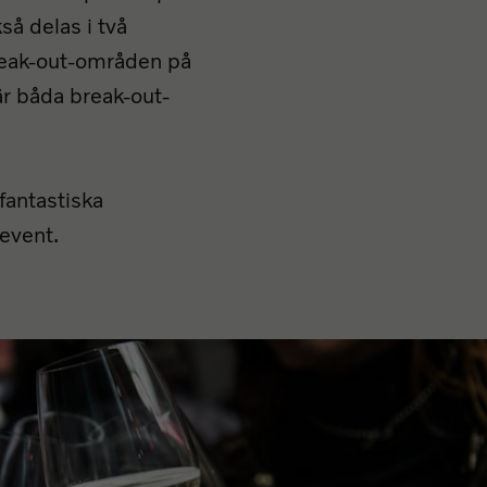
så delas i två
break-out-områden på
är båda break-out-
antastiska
 event.