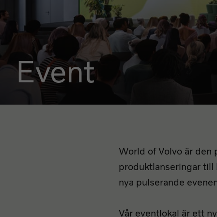
Event
World of Volvo är den p
produktlanseringar til
nya pulserande eveneman
Vår eventlokal är ett 