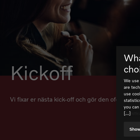
Wha
Kickoff
cho
We use 
are tech
use coo
Vi fixar er nästa kick-off och gör den oförglömli
statisti
you can
[...]
statisti
the EU.
concerne
Show
handling
compani