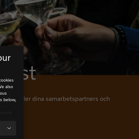
our
fest
cookies
We also
mous
nderna eller dina samarbetspartners och
gs below,
ö.
outside
s
nal data
The
 they