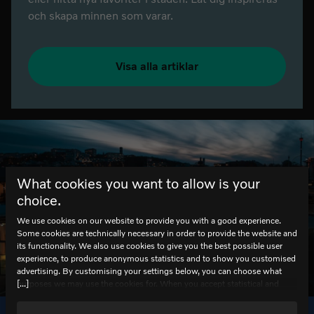
och skapa minnen som varar.
Visa alla artiklar
What cookies you want to allow is your
choice.
We use cookies on our website to provide you with a good experience.
Some cookies are technically necessary in order to provide the website and
its functionality. We also use cookies to give you the best possible user
experience, to produce anonymous statistics and to show you customised
advertising. By customising your settings below, you can choose what
HEJ!
[...]
purposes we may use the cookies for. When you accept statistical and
marketing cookies, certain data will be transmitted to countries outside the
EU. We do not know exactly how this information is used by the