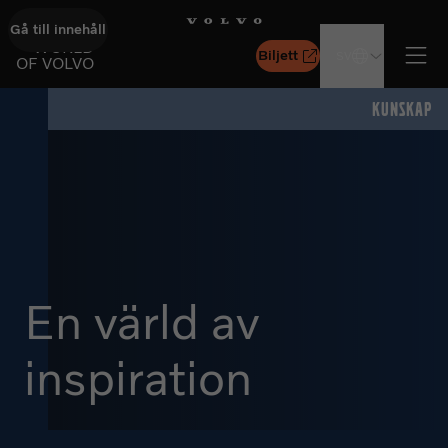
Gå till innehåll
GÅ TILL STARTSIDAN
WORLD
Biljett
SV
OF VOLVO
Öpp
KUNSKAP
En värld av
inspiration