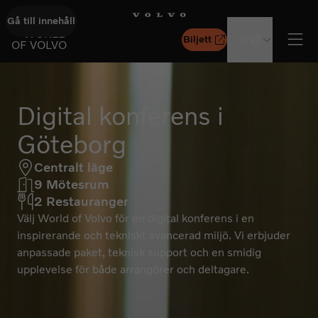
Gå till innehåll
GÅ TILL STARTSIDAN
WORLD
Biljett
SV
OF VOLVO
Öpp
Digital konferens i
Göteborg
Centralt läge
9 Mötesrum
2 Restauranger
Välj World of Volvo för en digital konferens i en
inspirerande och tekniskt avancerad miljö. Vi erbjuder
anpassade paket, teknisk support och en smidig
upplevelse för både arrangörer och deltagare.