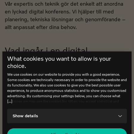
Vår expertis och teknik gör det enkelt att anordna
en lyckad digital konferens. Vi hjälper till med
planering, tekniska lösningar och genomförande –
allt anpassat efter dina behov.
Vad ingår i en digital
What cookies you want to allow is your
konferens hos World of
choice.
Volvo?
We use cookies on our website to provide you with a good experience.
Some cookies are technically necessary in order to provide the website and
Våra digitala anpassas alltid efter dina behov. Vid
its functionality. We also use cookies to give you the best possible user
en dagkonferens hos oss erbjuds möjligheter
experience, to produce anonymous statistics and to show you customised
advertising. By customising your settings below, you can choose what
såsom:
[...]
purposes we may use the cookies for. When you accept statistical and
marketing cookies, certain data will be transmitted to countries outside the
Moderna och tekniskt utrustade konferenslokaler
EU. We do not know exactly how this information is used by the
Show details
companies concerned. For example, U.S. law does not meet all the
Teknisk support och audiovisuell assistans
requirements for personal data handling within the EU, which may involve
certain risks to your personal data. The companies concerned must provide
Hållbar och smakrik mat genom vårt Dynamic
data to U.S. law enforcement authorities if they receive such a request. It