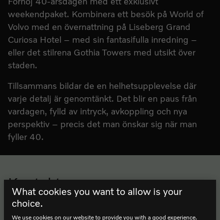
Förhöj 40-årsdagen med ett exklusivt
weekendpaket. Kombinera ett besök på World of
Volvo med en övernattning på Liseberg Grand
Curiosa Hotel – med sin fantasifulla inredning –
eller det stilrena Gothia Towers med utsikt över
staden.
Tillsammans bildar de en helhetsupplevelse där
varje detalj är genomtänkt. Det blir en paus från
vardagen, fylld av intryck, avkoppling och nya
perspektiv – precis det man önskar sig när man
fyller 40.
Kontakt
Sidfot
What cookies you want to allow is your
World of Volvo AB
choice.
Lyckholms Torg 1, 412 63 Göteborg
We use cookies on our website to provide you with a good experience.