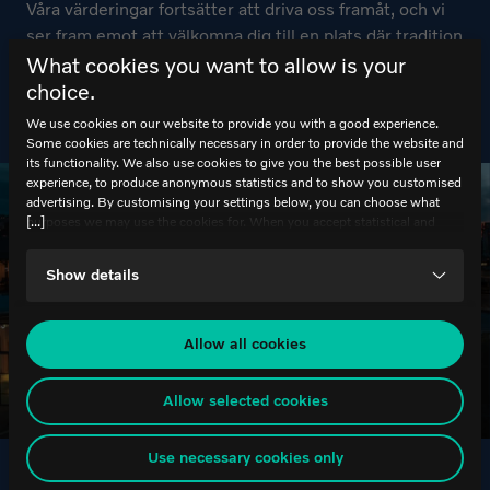
Våra värderingar fortsätter att driva oss framåt, och vi
ser fram emot att välkomna dig till en plats där tradition
möter innovation. Kom och upptäck World of Volvo –
What cookies you want to allow is your
där varje detalj berättar en historia om en passion för
choice.
kvalitet, innovation och hållbarhet.
We use cookies on our website to provide you with a good experience.
Some cookies are technically necessary in order to provide the website and
its functionality. We also use cookies to give you the best possible user
experience, to produce anonymous statistics and to show you customised
advertising. By customising your settings below, you can choose what
[...]
purposes we may use the cookies for. When you accept statistical and
marketing cookies, certain data will be transmitted to countries outside the
EU. We do not know exactly how this information is used by the
Show details
companies concerned. For example, U.S. law does not meet all the
requirements for personal data handling within the EU, which may involve
certain risks to your personal data. The companies concerned must provide
data to U.S. law enforcement authorities if they receive such a request. It
Allow all cookies
can be difficult or impossible for you to assert your rights, such as the
right for deletion, with respect to any personal data that has been obtained
from the law enforcement authorities. By accepting statistics and
Allow selected cookies
HEJ!
marketing cookies below, you agree the transfer of data to third countries.
If you have any questions or comments about our use of cookies, please
Use necessary cookies only
contact it@worldofvolvo.
Var först med det senaste!