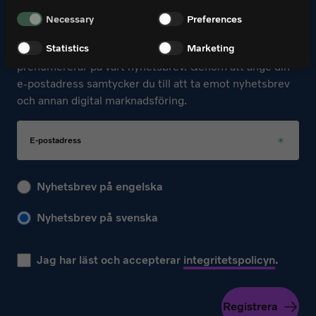
Necessary
Preferences
Anmäl dig för att ta del av de senaste nyheterna om
Statistics
Marketing
World of Volvo och få 10 % rabatt i vår shop när du
prenumererar på vårt nyhetsbrev. Genom att ange din
e-postadress samtycker du till att ta emot nyhetsbrev
och annan digital marknadsföring.
E-postadress
Välj ditt språk för kommande nyhetsbrev
Nyhetsbrev på engelska
Nyhetsbrev på svenska
Jag har läst och accepterar
integritetspolicyn
.
Registrera