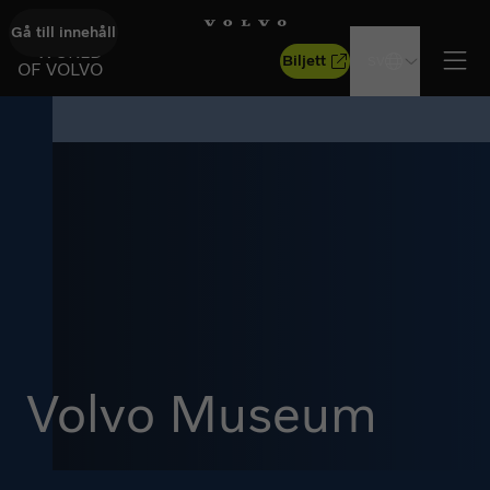
Gå till innehåll
GÅ TILL STARTSIDAN
WORLD
Biljett
SV
OF VOLVO
Öpp
Volvo Museum