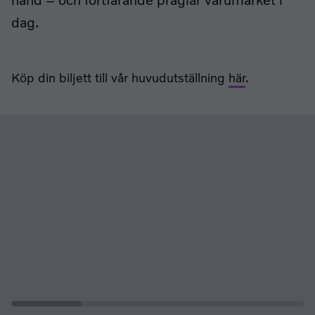
hand – och fortfarande präglar varumärket i
dag.
Köp din biljett till vår huvudutställning
här
.
Lista över relaterade sidor