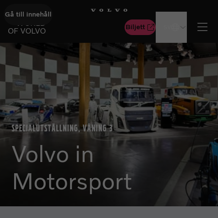
Gå till innehåll
GÅ TILL STARTSIDAN
WORLD
Biljett
SV
OF VOLVO
Öpp
SPECIALUTSTÄLLNING, VÅNING 3
Volvo in
Motorsport